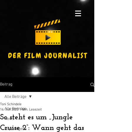
Beitrag
Alle Beiträge
Toni Schindele
Alle Beiträge
16. Juli 2022
1 Min. Lesezeit
So steht es um „Jungle
News
Cruise 2“: Wann geht das
Reportagen