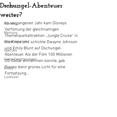
Dschungel-Abenteuer
Kritiken
weiter?
Interviews
Im vergangenen Jahr kam Disneys 
Ranking
Verfilmung der gleichnamigen 
Meinung
Themenparkattraktion „Jungle Cruise“ in 
Kinoprogramm
die Kinos und schickte Dwayne Johnson 
und Emily Blunt auf Dschungel-
Specials
Abenteuer. Als der Film 100 Millionen 
Home Entertainment
US-Dollar einnehmen konnte, gab 
Disney dann grünes Licht für eine 
Essay
Fortsetzung...
Liveticker