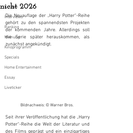
nicht 2026
Kritiken
Die Neuauflage der „Harry Potter“-Reihe 
Interviews
gehört zu den spannendsten Projekten 
Ranking
der kommenden Jahre. Allerdings soll 
die Serie später herauskommen, als 
Meinung
zunächst angekündigt. 
Kinoprogramm
Specials
Home Entertainment
Essay
Liveticker
Bildnachweis: © Warner Bros. 
Seit ihrer Veröffentlichung hat die „Harry 
Potter“-Reihe die Welt der Literatur und 
des Films geprägt und ein einzigartiges 