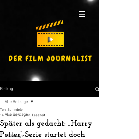
Beitrag
Alle Beiträge
Toni Schindele
Alle Beiträge
14. Nov. 2024
2 Min. Lesezeit
Später als gedacht: „Harry
News
Potter“-Serie startet doch
Reportagen