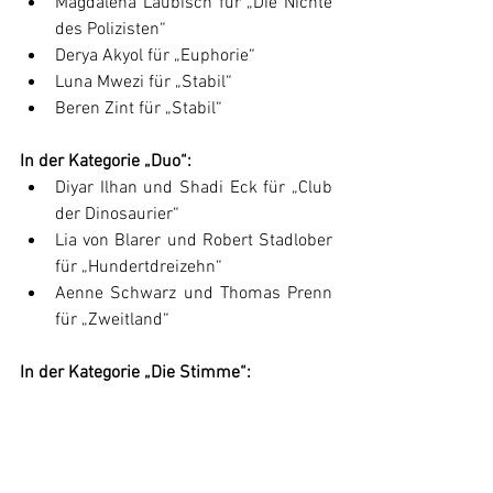
Magdalena Laubisch für „Die Nichte 
des Polizisten“
Derya Akyol für „Euphorie“
Luna Mwezi für „Stabil“
Beren Zint für „Stabil“
In der Kategorie „
Duo
“:
Diyar Ilhan und Shadi Eck für „Club 
der Dinosaurier“
Lia von Blarer und Robert Stadlober 
für „Hundertdreizehn“
Aenne Schwarz und Thomas Prenn 
für „Zweitland“
In der Kategorie „
Die Stimme
“:
Lena Schmidtke
Imaya Ugwonno
Alexander Prince Osei
Dennis Herrmann