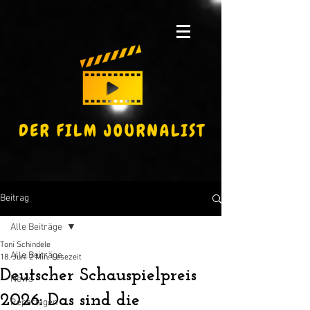
Beitrag
Alle Beiträge
Toni Schindele
Alle Beiträge
18. Juni
2 Min. Lesezeit
Deutscher Schauspielpreis
News
2026: Das sind die
Reportagen