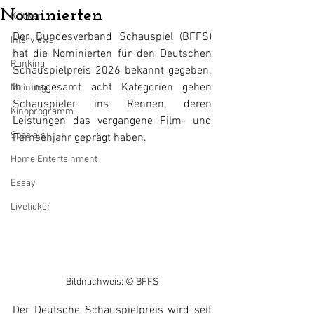
Nominierten
Kritiken
Der Bundesverband Schauspiel (BFFS) 
Interviews
hat die Nominierten für den Deutschen 
Ranking
Schauspielpreis 2026 bekannt gegeben. 
In insgesamt acht Kategorien gehen 
Meinung
Schauspieler ins Rennen, deren 
Kinoprogramm
Leistungen das vergangene Film- und 
Specials
Fernsehjahr geprägt haben.
Home Entertainment
Essay
Liveticker
Bildnachweis: © BFFS
Der Deutsche Schauspielpreis wird seit 