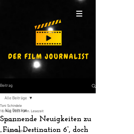
Beitrag
Alle Beiträge
Toni Schindele
Alle Beiträge
18. Aug. 2023
1 Min. Lesezeit
Spannende Neuigkeiten zu
News
„Final Destination 6“, doch
Reportagen