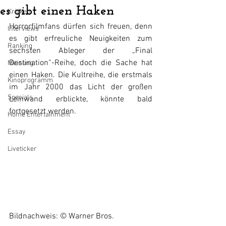
es gibt einen Haken
Kritiken
Horrorfilmfans dürfen sich freuen, denn 
Interviews
es gibt erfreuliche Neuigkeiten zum 
Ranking
sechsten Ableger der „Final 
Destination“-Reihe, doch die Sache hat 
Meinung
einen Haken. Die Kultreihe, die erstmals 
Kinoprogramm
im Jahr 2000 das Licht der großen 
Specials
Leinwand erblickte, könnte bald 
fortgesetzt werden.
Home Entertainment
Essay
Liveticker
Bildnachweis: © Warner Bros.