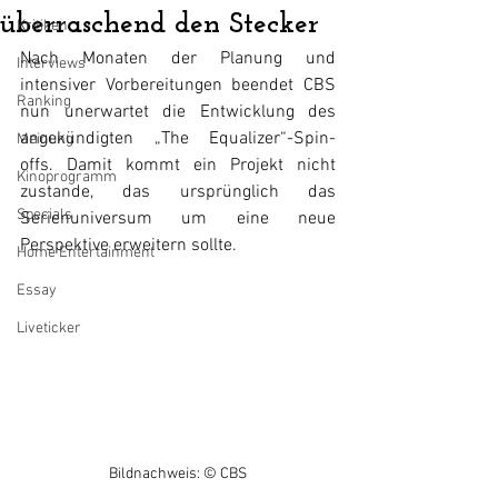
überraschend den Stecker
Kritiken
Nach Monaten der Planung und 
Interviews
intensiver Vorbereitungen beendet CBS 
Ranking
nun unerwartet die Entwicklung des 
angekündigten „The Equalizer“-Spin-
Meinung
offs. Damit kommt ein Projekt nicht 
Kinoprogramm
zustande, das ursprünglich das 
Specials
Serienuniversum um eine neue 
Perspektive erweitern sollte.
Home Entertainment
Essay
Liveticker
Bildnachweis: © CBS