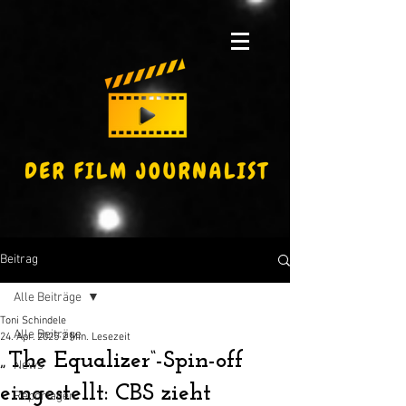
Beitrag
Alle Beiträge
Toni Schindele
Alle Beiträge
24. Apr. 2025
2 Min. Lesezeit
„The Equalizer“-Spin-off
News
eingestellt: CBS zieht
Reportagen