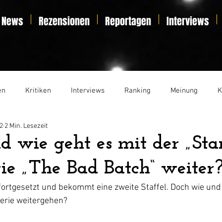
News
Rezensionen
Reportagen
Interviews
en
Kritiken
Interviews
Ranking
Meinung
K
2
2 Min. Lesezeit
t
Essay
Liveticker
wie geht es mit der „Sta
ie „The Bad Batch“ weiter
fortgesetzt und bekommt eine zweite Staffel. Doch wie und
Serie weitergehen?