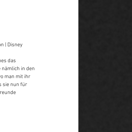
n | Disney 
hes das 
 nämlich in den 
o man mit ihr 
 sie nun für 
Freunde 