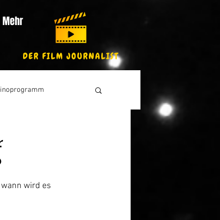
Mehr
inoprogramm
r
?
 wann wird es 