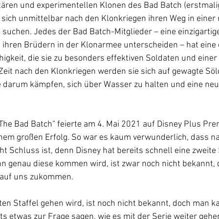
litären und experimentellen Klonen des Bad Batch (erstmalig
e sich unmittelbar nach den Klonkriegen ihren Weg in einer 
suchen. Jedes der Bad Batch-Mitglieder – eine einzigartige
n ihren Brüdern in der Klonarmee unterscheiden – hat eine 
gkeit, die sie zu besonders effektiven Soldaten und eine
 Zeit nach den Klonkriegen werden sie sich auf gewagte Sö
 darum kämpfen, sich über Wasser zu halten und eine ne
 „The Bad Batch“ feierte am 4. Mai 2021 auf Disney Plus Pre
inem großen Erfolg. So war es kaum verwunderlich, dass n
t Schluss ist, denn Disney hat bereits schnell eine zweite S
 genau diese kommen wird, ist zwar noch nicht bekannt, d
 auf uns zukommen. 
en Staffel gehen wird, ist noch nicht bekannt, doch man ka
its etwas zur Frage sagen, wie es mit der Serie weiter gehe