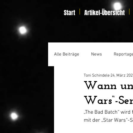
Start
Artikel-Übersicht
Alle Beiträge
News
Reportag
Toni Schindele
24. März 202
Specials
Home Entertainmen
Wann und 
Wars“-Ser
„The Bad Batch“ wird 
mit der „Star Wars“-