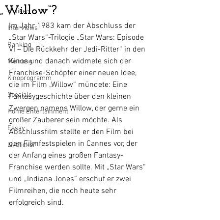
„Willow“?
Kritiken
Im Jahr 1983 kam der Abschluss der 
Interviews
„Star Wars“-Trilogie „Star Wars: Episode 
Ranking
VI – Die Rückkehr der Jedi-Ritter“ in den 
Kinos und danach widmete sich der 
Meinung
Franchise-Schöpfer einer neuen Idee, 
Kinoprogramm
die im Film „Willow“ mündete: Eine 
Specials
Fantasygeschichte über den kleinen 
Zwergen namens Willow, der gerne ein 
Home Entertainment
großer Zauberer sein möchte. Als 
Essay
Abschlussfilm stellte er den Film bei 
den Filmfestspielen in Cannes vor, der 
Liveticker
der Anfang eines großen Fantasy-
Franchise werden sollte. Mit „Star Wars“ 
und „Indiana Jones“ erschuf er zwei 
Filmreihen, die noch heute sehr 
erfolgreich sind. 