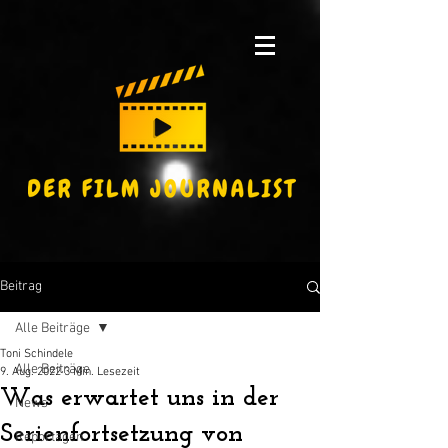
Beitrag
Alle Beiträge
Toni Schindele
Alle Beiträge
9. Aug. 2022
3 Min. Lesezeit
Was erwartet uns in der
News
Serienfortsetzung von
Reportagen