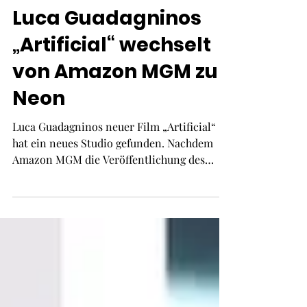
2. Juli
2 Min. Lesezeit
Luca Guadagninos
„Artificial“ wechselt
von Amazon MGM zu
Neon
Luca Guadagninos neuer Film „Artificial“
hat ein neues Studio gefunden. Nachdem
Amazon MGM die Veröffentlichung des
nahezu fertiggestellten Films überraschend
abge