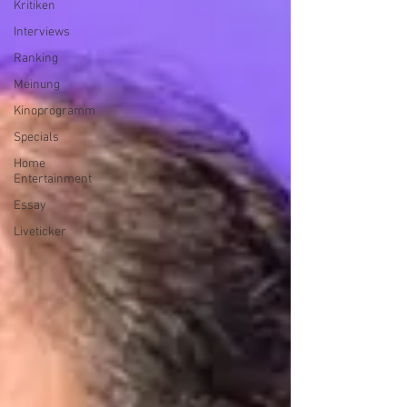
Kritiken
Interviews
Ranking
Meinung
Kinoprogramm
Specials
Home
Entertainment
Essay
Liveticker