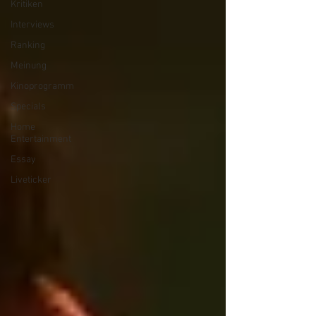
Kritiken
Interviews
Ranking
Meinung
Kinoprogramm
Specials
Home
Entertainment
Essay
Liveticker