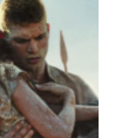
Kritiken
Interviews
Ranking
Meinung
Kinoprogramm
Specials
Home
Entertainment
Essay
Liveticker