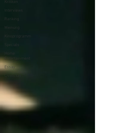
Kritiken
Interviews
Ranking
Meinung
Kinoprogramm
Specials
Home
Entertainment
Essay
Liveticker