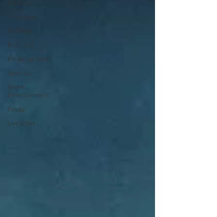
Kritiken
Interviews
Ranking
Meinung
Kinoprogramm
Specials
Home
Entertainment
Essay
Liveticker