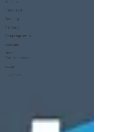
Kritiken
Interviews
Ranking
Meinung
Kinoprogramm
Specials
Home
Entertainment
Essay
Liveticker