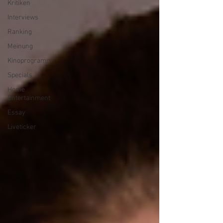
Kritiken
Interviews
Ranking
Meinung
Kinoprogramm
Specials
Home
Entertainment
Essay
Liveticker