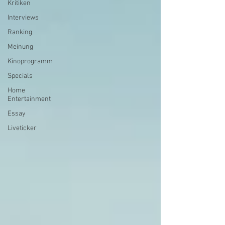
Kritiken
Interviews
Ranking
Meinung
Kinoprogramm
Specials
Home
Entertainment
Essay
Liveticker