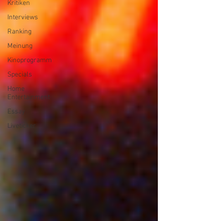
Kritiken
Interviews
Ranking
Meinung
Kinoprogramm
Specials
Home
Entertainment
Essay
Liveticker