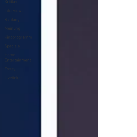
Kritiken
Interviews
Ranking
Meinung
Kinoprogramm
Specials
Home
Entertainment
Essay
Liveticker