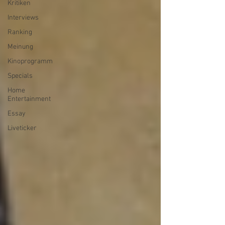
Kritiken
Interviews
Ranking
Meinung
Kinoprogramm
Specials
Home
Entertainment
Essay
Liveticker