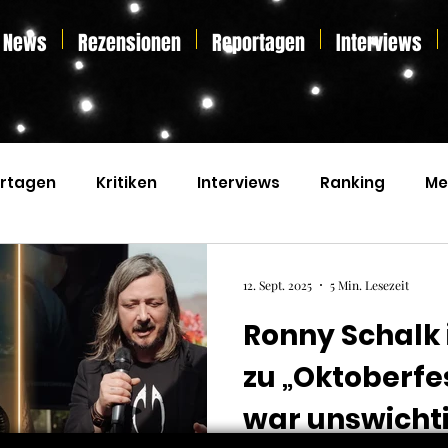
News
Rezensionen
Reportagen
Interviews
rtagen
Kritiken
Interviews
Ranking
Me
s
Home Entertainment
Essay
Liveticker
12. Sept. 2025
5 Min. Lesezeit
Ronny Schalk 
zu „Oktoberfes
war unswichti