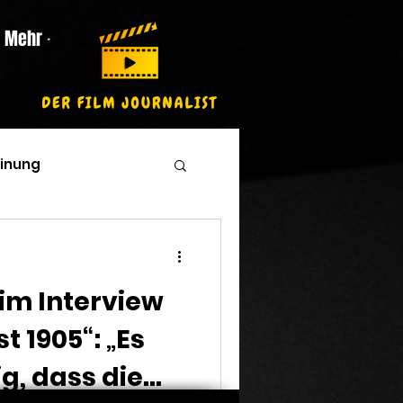
Mehr
inung
im Interview
t 1905“: „Es
g, dass die