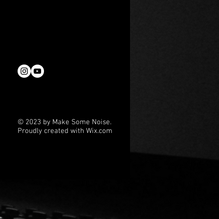
l nochmals
n aus der ersten Staffel
lle sehr gereizt“, erzählt
genes ist“
r „Oktoberfest 1905“
© 2023 by Make Some Noise.
Proudly created with
Wix.com