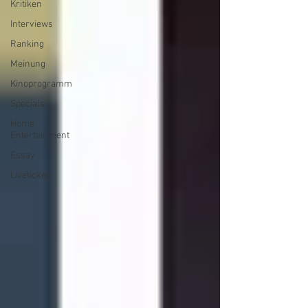
Kritiken
Interviews
Ranking
Meinung
Kinoprogramm
Specials
Home
Entertainment
Essay
Liveticker