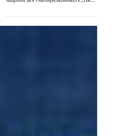
Der Kinostart der von Nintendo und Sony
gemeinsam produzierten Live-Action-
Adaption des Videospielklassikers „The
Legend of Zelda“ verzögert sich.
Ursprünglich war