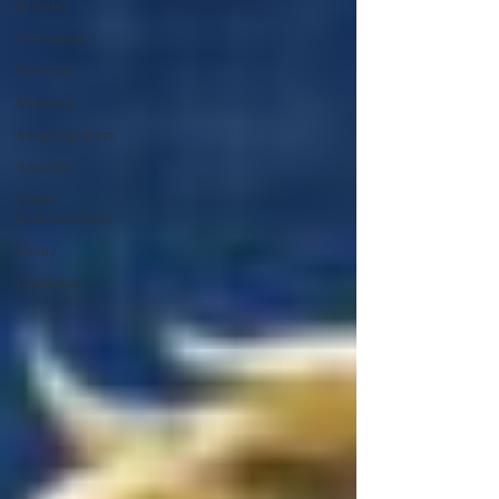
Kritiken
Interviews
Ranking
Meinung
Kinoprogramm
Specials
Home
Entertainment
Essay
Liveticker