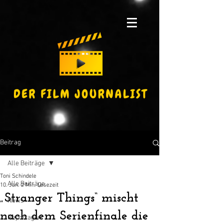
Beitrag
Alle Beiträge
Toni Schindele
Alle Beiträge
10. Jan.
2 Min. Lesezeit
„Stranger Things“ mischt
News
nach dem Serienfinale die
Reportagen