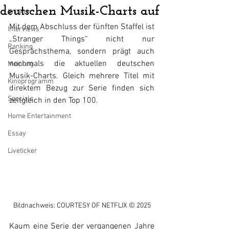
deutschen Musik-Charts auf
Kritiken
Mit dem Abschluss der fünften Staffel ist 
Interviews
„Stranger Things“ nicht nur 
Ranking
Gesprächsthema, sondern prägt auch 
nochmals die aktuellen deutschen 
Meinung
Musik-Charts. Gleich mehrere Titel mit 
Kinoprogramm
direktem Bezug zur Serie finden sich 
Specials
zeitgleich in den Top 100.
Home Entertainment
Essay
Liveticker
Bildnachweis: COURTESY OF NETFLIX © 2025
Kaum eine Serie der vergangenen Jahre 