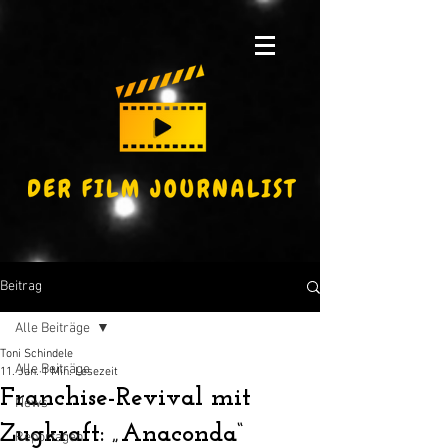
Beitrag
Alle Beiträge
Toni Schindele
Alle Beiträge
11. Jan.
1 Min. Lesezeit
Franchise-Revival mit
News
Zugkraft: „Anaconda“
Reportagen