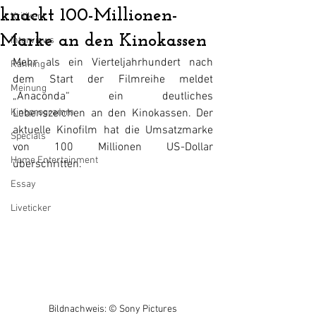
knackt 100-Millionen-
Kritiken
Marke an den Kinokassen
Interviews
Mehr als ein Vierteljahrhundert nach 
Ranking
dem Start der Filmreihe meldet 
Meinung
„Anaconda“ ein deutliches 
Kinoprogramm
Lebenszeichen an den Kinokassen. Der 
aktuelle Kinofilm hat die Umsatzmarke 
Specials
von 100 Millionen US-Dollar 
Home Entertainment
überschritten.
Essay
Liveticker
Bildnachweis: © Sony Pictures