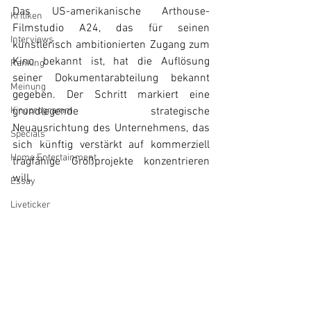
Das US-amerikanische Arthouse-
Kritiken
Filmstudio A24, das für seinen 
Interviews
künstlerisch ambitionierten Zugang zum 
Kino bekannt ist, hat die Auflösung 
Ranking
seiner Dokumentarabteilung bekannt 
Meinung
gegeben. Der Schritt markiert eine 
Kinoprogramm
grundlegende strategische 
Neuausrichtung des Unternehmens, das 
Specials
sich künftig verstärkt auf kommerziell 
Home Entertainment
tragfähige Großprojekte konzentrieren 
will. 
Essay
Liveticker