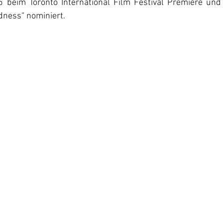
5 beim Toronto International Film Festival Premiere und 
dness“ nominiert.