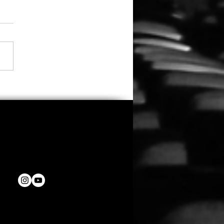
do kehrt zurück: „Clown
Cornfield 2“ erhält
es Licht