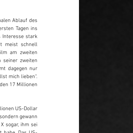
len Ablauf des 
rsten Tagen ins 
Interesse stark 
 meist schnell 
ilm am zweiten 
 seiner zweiten 
mmt dagegen nur 
lst mich lieben“. 
den 17 Millionen 
ionen US-Dollar 
, sondern gewann 
 sogar, ihm sei 
gt habe. Das US-