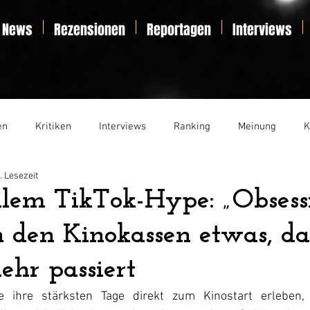
News
Rezensionen
Reportagen
Interviews
en
Kritiken
Interviews
Ranking
Meinung
K
. Lesezeit
t
Essay
Liveticker
lem TikTok-Hype: „Obsess
n den Kinokassen etwas, da
ehr passiert
 ihre stärksten Tage direkt zum Kinostart erleben, e