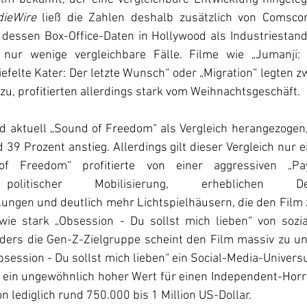
dieWire 
ließ die Zahlen deshalb zusätzlich von Comscor
essen Box-Office-Daten in Hollywood als Industriestanda
 nur wenige vergleichbare Fälle. Filme wie „Jumanji:
iefelte Kater: Der letzte Wunsch“ oder „Migration“ legten z
u, profitierten allerdings stark vom Weihnachtsgeschäft.
d aktuell „Sound of Freedom“ als Vergleich herangezogen,
 Prozent anstieg. Allerdings gilt dieser Vergleich nur e
of Freedom“ profitierte von einer aggressiven „Pa
 politischer Mobilisierung, erheblichen 
gen und deutlich mehr Lichtspielhäusern, die den Film ze
 wie stark „Obsession - Du sollst mich lieben“ von sozi
bsession - Du sollst mich lieben“ ein Social-Media-Univer
– ein ungewöhnlich hoher Wert für einen Independent-Horro
 lediglich rund 750.000 bis 1 Million US-Dollar.