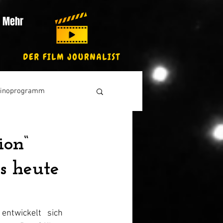
Mehr
inoprogramm
ion“
s heute
ntwickelt sich 