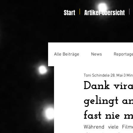
Start
Artikel-Übersicht
Alle Beiträge
News
Reportag
Toni Schindele
28. Mai
3 Min
Specials
Home Entertainmen
Dank vira
gelingt a
fast nie m
Während viele Filme