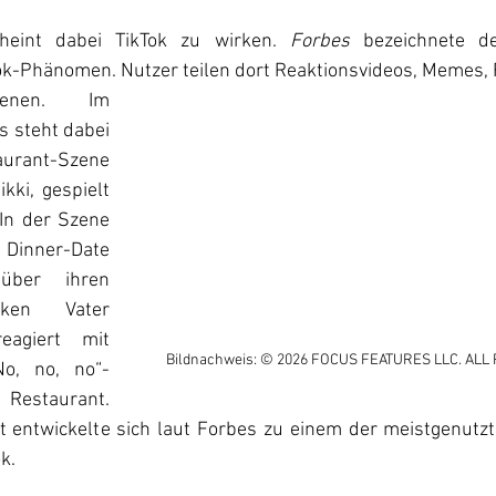
heint dabei TikTok zu wirken. 
Forbes 
bezeichnete de
Tok-Phänomen. Nutzer teilen dort Reaktionsvideos, Memes, 
zenen. Im 
 steht dabei 
urant-Szene 
ki, gespielt 
In der Szene 
 Dinner-Date 
ber ihren 
nken Vater 
eagiert mit 
Bildnachweis: © 2026 FOCUS FEATURES LLC. ALL
o, no, no“-
Restaurant. 
 entwickelte sich laut Forbes zu einem der meistgenutz
k.