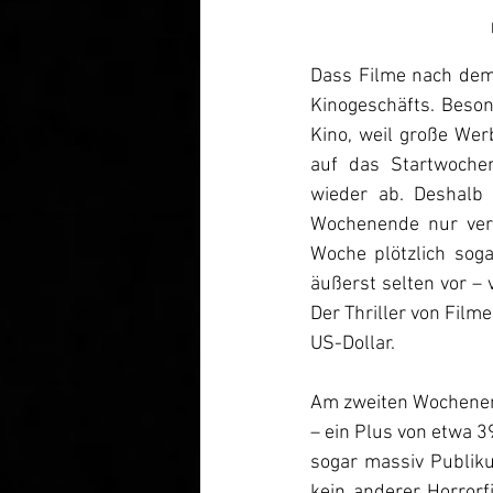
Dass Filme nach dem
Kinogeschäfts. Beson
Kino, weil große Wer
auf das Startwochen
wieder ab. Deshalb 
Wochenende nur verg
Woche plötzlich sog
äußerst selten vor – v
Der Thriller von Film
US-Dollar.
Am zweiten Wochenend
– ein Plus von etwa 3
sogar massiv Publiku
kein anderer Horrorf