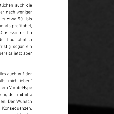
tlichen auch die 
ar nach weniger 
ts etwa 90- bis 
 als profitabel, 
„Obsession - Du 
der Lauf ähnlich 
istig sogar ein 
reits jetzt aber 
lm auch auf der 
lst mich lieben“ 
alem Vorab-Hype 
ar, der mithilfe 
nen. Der Wunsch 
e Konsequenzen. 