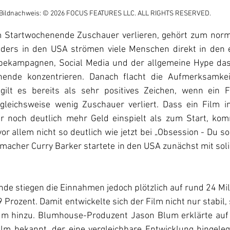
Bildnachweis: © 2026 FOCUS FEATURES LLC. ALL RIGHTS RESERVED.
 Startwochenende Zuschauer verlieren, gehört zum norma
ders in den USA strömen viele Menschen direkt in den e
bekampagnen, Social Media und der allgemeine Hype das 
ende konzentrieren. Danach flacht die Aufmerksamkeit
gilt es bereits als sehr positives Zeichen, wenn ein F
leichsweise wenig Zuschauer verliert. Dass ein Film in
ar noch deutlich mehr Geld einspielt als zum Start, ko
or allem nicht so deutlich wie jetzt bei „Obsession - Du sol
emacher Curry Barker startete in den USA zunächst mit soli
e stiegen die Einnahmen jedoch plötzlich auf rund 24 Mill
9 Prozent. Damit entwickelte sich der Film nicht nur stabil
m hinzu. Blumhouse-Produzent Jason Blum erklärte auf X
ilm bekannt, der eine vergleichbare Entwicklung hingele