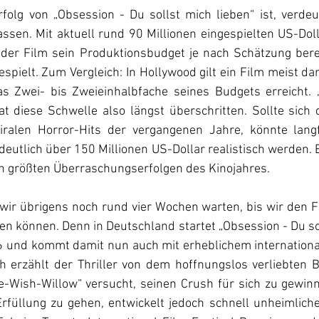
folg von „Obsession - Du sollst mich lieben“ ist, verdeu
ssen. Mit aktuell rund 90 Millionen eingespielten US-Doll
der Film sein Produktionsbudget je nach Schätzung berei
spielt. Zum Vergleich: In Hollywood gilt ein Film meist dann
s Zwei- bis Zweieinhalbfache seines Budgets erreicht. 
at diese Schwelle also längst überschritten. Sollte sich 
iralen Horror-Hits der vergangenen Jahre, könnte langfr
deutlich über 150 Millionen US-Dollar realistisch werden. Be
en größten Überraschungserfolgen des Kinojahres.
ir übrigens noch rund vier Wochen warten, bis wir den Fi
 können. Denn in Deutschland startet „Obsession - Du sol
6 und kommt damit nun auch mit erheblichem internation
ich erzählt der Thriller von dem hoffnungslos verliebten Be
-Wish-Willow“ versucht, seinen Crush für sich zu gewin
Erfüllung zu gehen, entwickelt jedoch schnell unheimlich