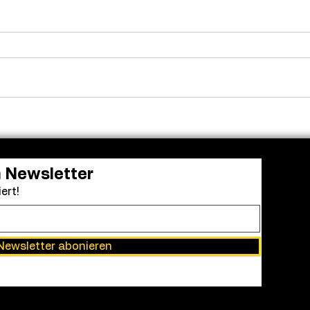
Adam Sandler versammelt
Fren
die alte Clique: Dreharbeiten
in a 
zu „Kindsköpfe 3“ gestartet
grün
n Newsletter
ert!
Newsletter abonieren