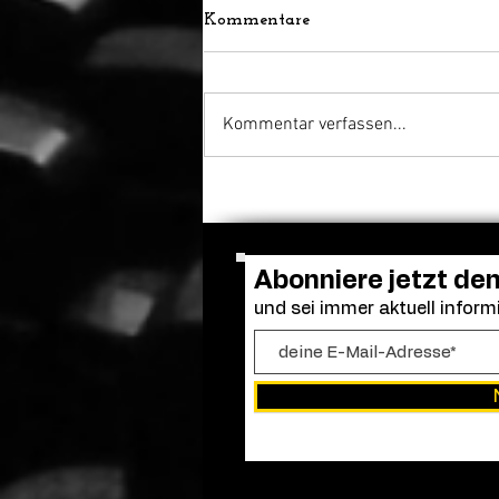
Kommentare
Kommentar verfassen...
Venedig ehrt Luca
Guadagnino mit dem Cartier
Glory to the Filmmaker
Award
Abonniere jetzt de
und sei immer aktuell informi