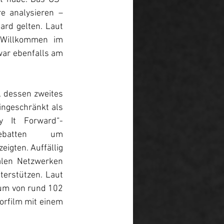
e analysieren – 
rd gelten. Laut 
 Willkommen im 
war ebenfalls am 
 dessen zweites 
ingeschränkt als 
y It Forward“-
Debatten um 
igten. Auffällig 
alen Netzwerken 
getragen wird. Besonders die Gen-Z-Zielgruppe scheint den Film massiv zu unterstützen. Laut 
sum von rund 102 
rfilm mit einem 