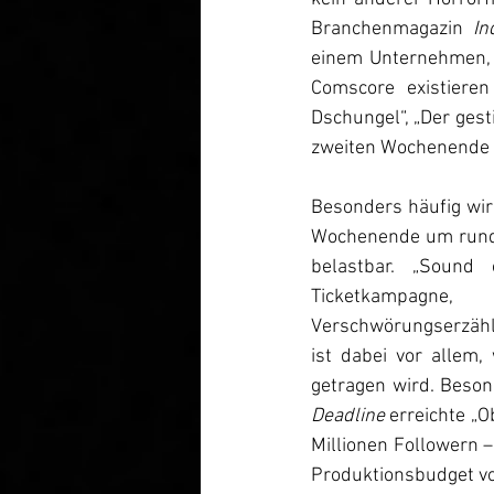
Branchenmagazin 
In
einem Unternehmen, d
Comscore existieren
Dschungel“, „Der gest
zweiten Wochenende z
Besonders häufig wir
Wochenende um rund 39
belastbar. „Sound 
Ticketkampagne,
Verschwörungserzählun
ist dabei vor allem,
Deadline 
erreichte „O
Millionen Followern 
Produktionsbudget von