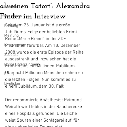
als einen Tatort“: Alexandra
Kritiken
Finder im Interview
Interviews
Seit dem 26. Januar ist die große 
Ranking
Jubiläums-Folge der beliebten Krimi-
Meinung
Reihe „Marie Brand“ in der ZDF 
Kinoprogramm
Mediathek abrufbar. Am 18. Dezember 
2008 wurde die erste Episode der Reihe 
Specials
ausgestrahlt und inzwischen hat die 
Home Entertainment
Krimi-Reihe ein Millionen-Publikum. 
Über acht Millionen Menschen sahen so 
Essay
die letzten Folgen. Nun kommt es zu 
Liveticker
einem Jubiläum, dem 30. Fall: 
Der renommierte Anästhesist Raimund 
Weirath wird leblos in der Raucherecke 
eines Hospitals gefunden. Die Leiche 
weist Spuren einer Schlägerei auf, für 