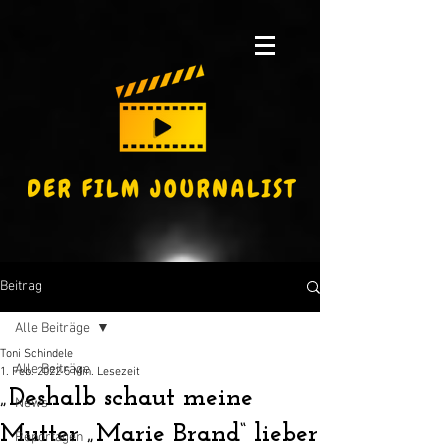
Beitrag
Alle Beiträge
Toni Schindele
Alle Beiträge
1. Feb. 2022
5 Min. Lesezeit
„Deshalb schaut meine
News
Mutter „Marie Brand“ lieber
Reportagen