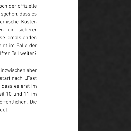
 der offizielle 
usgehen, dass es 
omische Kosten 
n ein sicherer 
se jemals enden 
nt im Falle der 
"Fast"-Reihe noch immer in weiter Ferne zu liegen. Doch wann geht es mit dem elften Teil weiter? 
 inzwischen aber 
tart nach  „Fast 
 dass es erst im 
il 10 und 11 im 
fentlichen. Die 
det.