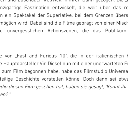
en und Zuschauer weltweit in ihren Bann gezogen. Die „
nzigartige Faszination entwickelt, die weit über das r
en ein Spektakel der Superlative, bei dem Grenzen übers
öglich wird. Dabei sind die Filme geprägt von einer Misc
nd unvergesslichen Actionszenen, die das Publikum
e von „Fast and Furious 10“, die in der italienischen 
e Hauptdarsteller Vin Diesel nun mit einer unerwarteten En
 zum Film begonnen habe, habe das Filmstudio Universal
teilige Geschichte vorstellen könne. Doch dann sei etw
dio diesen Film gesehen hat, haben sie gesagt, 'Könnt ihr
en?'“