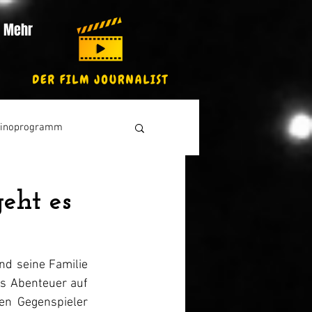
Mehr
inoprogramm
eht es
nd seine Familie 
s Abenteuer auf 
en Gegenspieler 