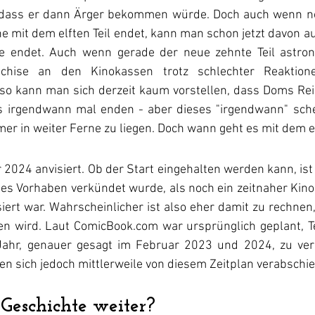
dass er dann Ärger bekommen würde. Doch auch wenn noch
ihe mit dem elften Teil endet, kann man schon jetzt davon a
le endet. Auch wenn gerade der neue zehnte Teil astron
nchise an den Kinokassen trotz schlechter Reaktione
so kann man sich derzeit kaum vorstellen, dass Doms Rei
ss irgendwann mal enden - aber dieses "irgendwann" schei
hr 2024 anvisiert. Ob der Start eingehalten werden kann, ist
ses Vorhaben verkündet wurde, als noch ein zeitnaher Kinos
iert war. Wahrscheinlicher ist also eher damit zu rechnen,
n wird. Laut ComicBook.com war ursprünglich geplant, Te
ahr, genauer gesagt im Februar 2023 und 2024, zu veröf
n sich jedoch mittlerweile von diesem Zeitplan verabschie
Geschichte weiter?