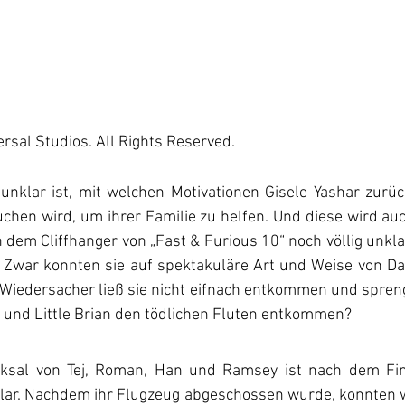
rsal Studios. All Rights Reserved.  
nklar ist, mit welchen Motivationen Gisele Yashar zurückk
uchen wird, um ihrer Familie zu helfen. Und diese wird auc
h dem Cliffhanger von „Fast & Furious 10“ noch völlig unklar
t. Zwar konnten sie auf spektakuläre Art und Weise von D
 Wiedersacher ließ sie nicht eifnach entkommen und spren
 und Little Brian den tödlichen Fluten entkommen?
ksal von Tej, Roman, Han und Ramsey ist nach dem Fina
klar. Nachdem ihr Flugzeug abgeschossen wurde, konnten w