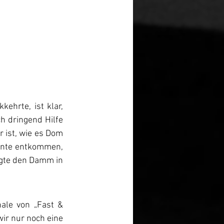
ehrte, ist klar, 
h dringend Hilfe 
 ist, wie es Dom 
ante entkommen, 
gte den Damm in 
le von „Fast & 
ir nur noch eine 