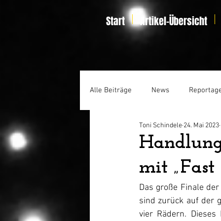
Start
Artikel-Übersicht
Alle Beiträge
News
Reportag
Toni Schindele
24. Mai 2023
Specials
Home Entertainmen
Handlung,
mit „Fast
Das große Finale der 
sind zurück auf der 
vier Rädern. Dieses