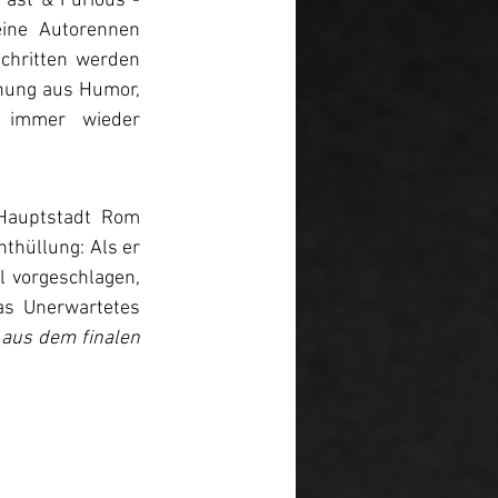
Fast & Furious“-
eine Autorennen 
chritten werden 
hung aus Humor, 
 immer wieder 
Hauptstadt Rom 
thüllung: Als er 
 vorgeschlagen, 
as Unerwartetes 
 aus dem finalen 