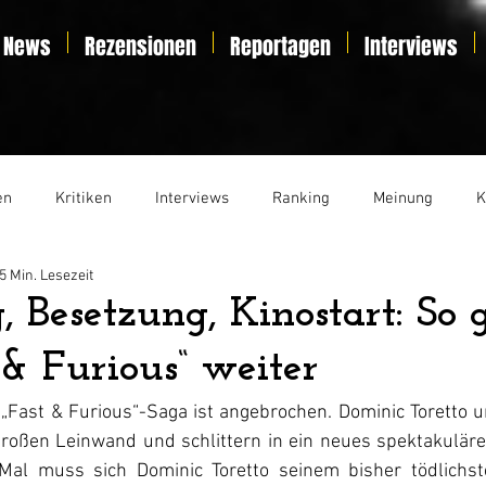
News
Rezensionen
Reportagen
Interviews
en
Kritiken
Interviews
Ranking
Meinung
K
5 Min. Lesezeit
t
Essay
Liveticker
 Besetzung, Kinostart: So g
 & Furious“ weiter
„Fast & Furious“-Saga ist angebrochen. Dominic Toretto u
großen Leinwand und schlittern in ein neues spektakuläre
 Mal muss sich Dominic Toretto seinem bisher tödlichst