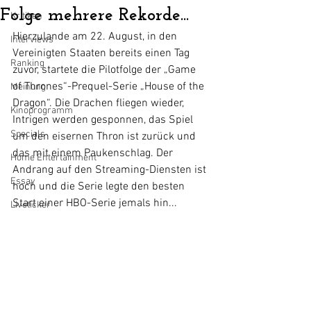
Folge mehrere Rekorde...
Kritiken
Hierzulande am 22. August, in den 
Interviews
Vereinigten Staaten bereits einen Tag 
Ranking
zuvor, startete die Pilotfolge der „Game 
of Thrones“-Prequel-Serie „House of the 
Meinung
Dragon“. Die Drachen fliegen wieder, 
Kinoprogramm
Intrigen werden gesponnen, das Spiel 
Specials
um den eisernen Thron ist zurück und 
das mit einem Paukenschlag. Der 
Home Entertainment
Andrang auf den Streaming-Diensten ist 
Essay
hoch und die Serie legte den besten 
Start einer HBO-Serie jemals hin...
Liveticker