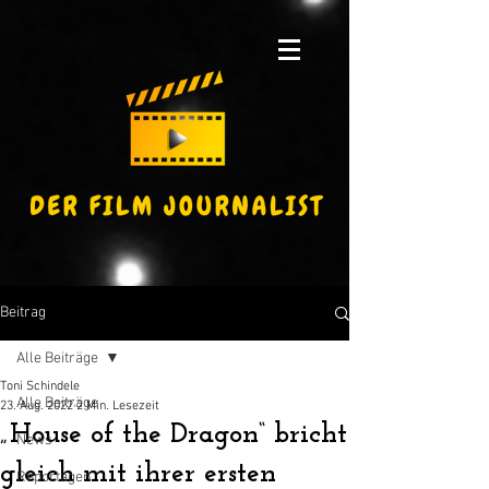
Beitrag
Alle Beiträge
Toni Schindele
Alle Beiträge
23. Aug. 2022
2 Min. Lesezeit
„House of the Dragon“ bricht
News
gleich mit ihrer ersten
Reportagen