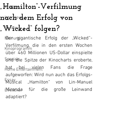
„Hamilton“-Verfilmung
Kritiken
nach dem Erfolg von
Interviews
„Wicked“ folgen?
Ranking
Der gigantische Erfolg der „Wicked“-
Meinung
Verfilmung, die in den ersten Wochen 
Kinoprogramm
über 460 Millionen US-Dollar einspielte 
Specials
und die Spitze der Kinocharts eroberte, 
hat bei vielen Fans die Frage 
Home Entertainment
aufgeworfen: Wird nun auch das Erfolgs-
Essay
Musical „Hamilton“ von Lin-Manuel 
Miranda für die große Leinwand 
Liveticker
adaptiert?