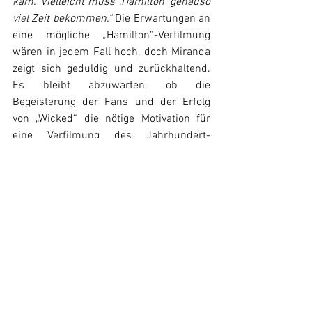
kam. Vielleicht muss ‚Hamilton‘ genauso 
viel Zeit bekommen.“ 
Die Erwartungen an 
eine mögliche „Hamilton“-Verfilmung 
wären in jedem Fall hoch, doch Miranda 
zeigt sich geduldig und zurückhaltend. 
Es bleibt abzuwarten, ob die 
Begeisterung der Fans und der Erfolg 
von „Wicked“ die nötige Motivation für 
eine Verfilmung des Jahrhundert-
Musicals liefern werden.
Hamilton
Lin-Manuel Miranda
News
Alle ansehen
Ähnliche Beiträge