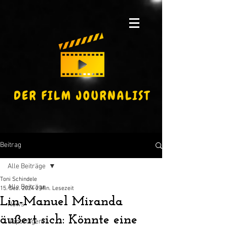
Beitrag
Alle Beiträge
Toni Schindele
Alle Beiträge
15. Dez. 2024
2 Min. Lesezeit
Lin-Manuel Miranda
News
äußert sich: Könnte eine
Reportagen