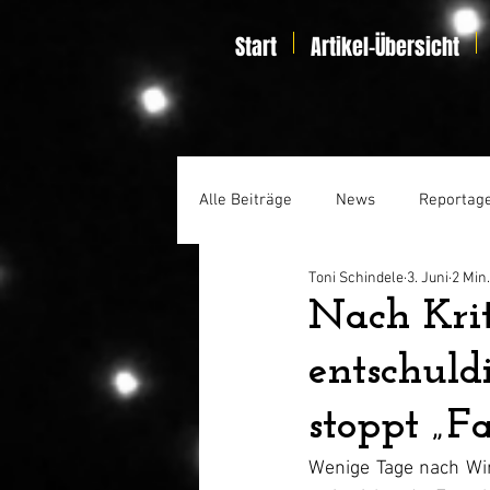
Start
Artikel-Übersicht
Alle Beiträge
News
Reportag
Toni Schindele
3. Juni
2 Min.
Specials
Home Entertainmen
Nach Kri
entschuld
stoppt „F
Wenige Tage nach Wim