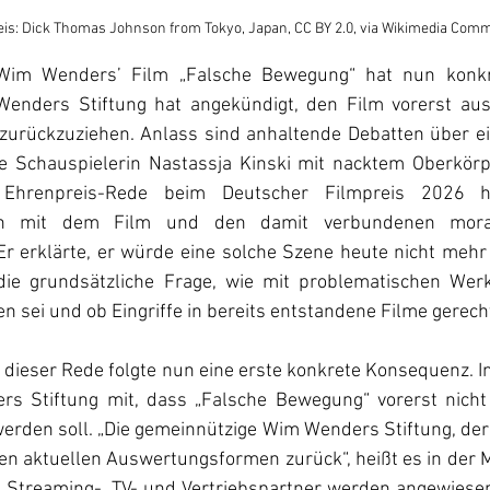
is: Dick Thomas Johnson from Tokyo, Japan, CC BY 2.0, via Wikimedia Com
Wim Wenders’ Film „Falsche Bewegung“ hat nun konkre
enders Stiftung hat angekündigt, den Film vorerst aus 
rückzuziehen. Anlass sind anhaltende Debatten über ein
e Schauspielerin Nastassja Kinski mit nacktem Oberkörpe
r Ehrenpreis-Rede beim Deutscher Filmpreis 2026 h
ch mit dem Film und den damit verbundenen moral
Er erklärte, er würde eine solche Szene heute nicht mehr 
 die grundsätzliche Frage, wie mit problematischen Wer
sei und ob Eingriffe in bereits entstandene Filme gerechtf
dieser Rede folgte nun eine erste konkrete Konsequenz. In
rs Stiftung mit, dass „Falsche Bewegung“ vorerst nicht 
rden soll. „Die gemeinnützige Wim Wenders Stiftung, der 
len aktuellen Auswertungsformen zurück“, heißt es in der Mi
: „Streaming-, TV- und Vertriebspartner werden angewiesen