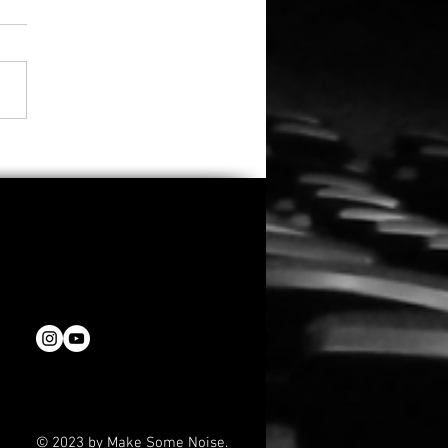
do kehrt zurück: „Clown
Cornfield 2“ erhält
es Licht
© 2023 by Make Some Noise.