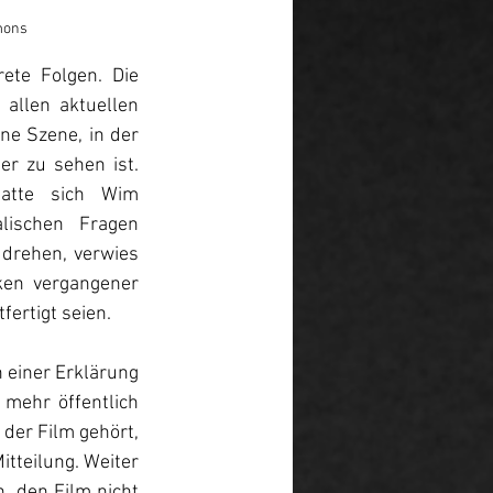
mons
te Folgen. Die 
allen aktuellen 
e Szene, in der 
r zu sehen ist. 
atte sich Wim 
ischen Fragen 
drehen, verwies 
ken vergangener 
ertigt seien.
 einer Erklärung 
mehr öffentlich 
der Film gehört, 
tteilung. Weiter 
, den Film nicht 