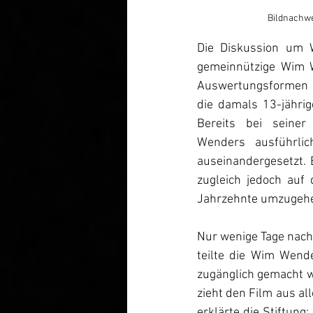
Bildnachwe
Die Diskussion um 
gemeinnützige Wim W
Auswertungsformen zu
die damals 13-jährig
Bereits bei seine
Wenders ausführli
auseinandergesetzt. 
zugleich jedoch auf
Jahrzehnte umzugehen 
Nur wenige Tage nach 
teilte die Wim Wende
zugänglich gemacht we
zieht den Film aus al
erklärte die Stiftung