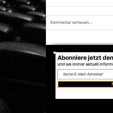
Kommentar verfassen...
Venedig ehrt Luca
Guadagnino mit dem Cartier
Glory to the Filmmaker
Award
Abonniere jetzt de
und sei immer aktuell informi