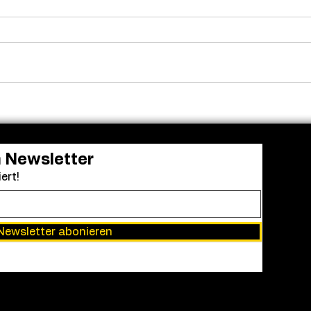
Adam Sandler versammelt
Fren
die alte Clique: Dreharbeiten
in a 
zu „Kindsköpfe 3“ gestartet
grün
n Newsletter
ert!
Newsletter abonieren