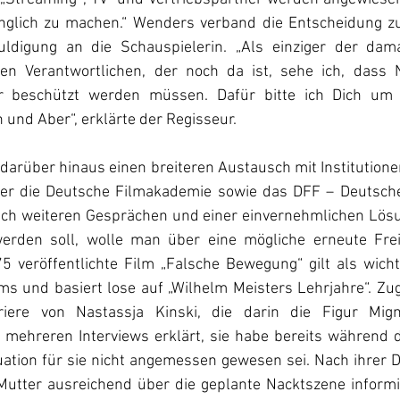
nglich zu machen.“ Wenders verband die Entscheidung zug
uldigung an die Schauspielerin. „Als einziger der dama
n Verantwortlichen, der noch da ist, sehe ich, dass Na
 beschützt werden müssen. Dafür bitte ich Dich um E
und Aber“, erklärte der Regisseur.
 darüber hinaus einen breiteren Austausch mit Institution
er die Deutsche Filmakademie sowie das DFF – Deutsches
h weiteren Gesprächen und einer einvernehmlichen Lösun
erden soll, wolle man über eine mögliche erneute Frei
5 veröffentlichte Film „Falsche Bewegung“ gilt als wichti
s und basiert lose auf „Wilhelm Meisters Lehrjahre“. Zugl
iere von Nastassja Kinski, die darin die Figur Migno
n mehreren Interviews erklärt, sie habe bereits während d
uation für sie nicht angemessen gewesen sei. Nach ihrer D
Mutter ausreichend über die geplante Nacktszene informie