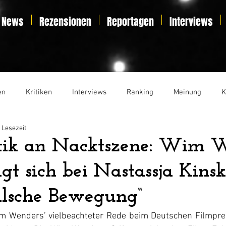
News
Rezensionen
Reportagen
Interviews
en
Kritiken
Interviews
Ranking
Meinung
K
 Lesezeit
t
Essay
Liveticker
tik an Nacktszene: Wim 
igt sich bei Nastassja Kins
alsche Bewegung“
 Wenders’ vielbeachteter Rede beim Deutschen Filmpreis