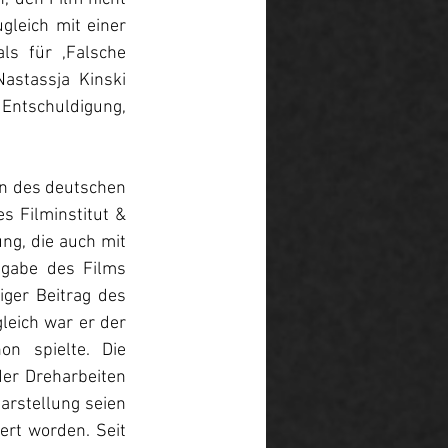
leich mit einer 
ls für ,Falsche 
stassja Kinski 
ntschuldigung, 
en des deutschen 
 Filminstitut & 
g, die auch mit 
gabe des Films 
ger Beitrag des 
eich war er der 
n spielte. Die 
er Dreharbeiten 
arstellung seien 
rt worden. Seit 