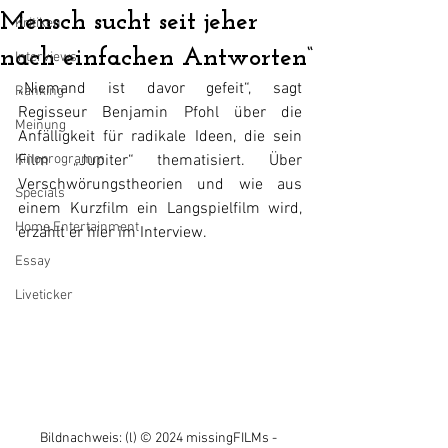
Mensch sucht seit jeher
Kritiken
nach einfachen Antworten“
Interviews
„Niemand ist davor gefeit“, sagt 
Ranking
Regisseur Benjamin Pfohl über die 
Meinung
Anfälligkeit für radikale Ideen, die sein 
Kinoprogramm
Film „Jupiter“ thematisiert. Über 
Verschwörungstheorien und wie aus 
Specials
einem Kurzfilm ein Langspielfilm wird, 
Home Entertainment
erzählt er hier im Interview.
Essay
Liveticker
Bildnachweis: (l) 
© 2024 missingFILMs - 