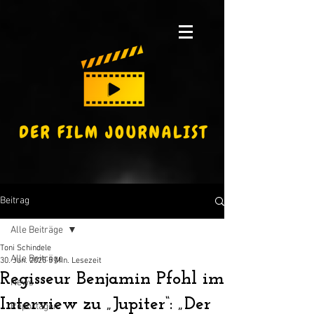
Beitrag
Alle Beiträge
Toni Schindele
Alle Beiträge
30. Jan. 2025
5 Min. Lesezeit
Regisseur Benjamin Pfohl im
News
Interview zu „Jupiter“: „Der
Reportagen