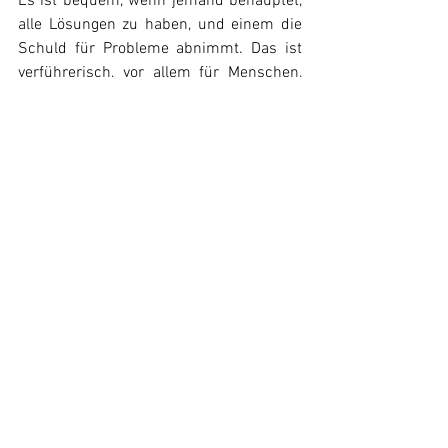
Es ist bequem, wenn jemand behauptet, 
alle Lösungen zu haben, und einem die 
Schuld für Probleme abnimmt. Das ist 
verführerisch, vor allem für Menschen, 
die durch Schicksalsschläge oder 
Unsicherheiten angreifbar sind. Wir, die 
nicht abgerutscht sind, dürfen zwar 
keine Zugeständnisse an Ideologien 
machen, müssen aber überlegen, wie wir 
diesen Menschen eine offene Hand 
reichen können, um sie zurück ins Licht 
zu führen.
Der Film Journalist:
 Deine Protagonistin 
Lea erlebt die Zerbrechlichkeit von 
Familie und Gesellschaft aus einer 
jugendlichen Perspektive. Was kann die 
jüngere Generation Ihrer Meinung nach 
von dieser Geschichte mitnehmen?