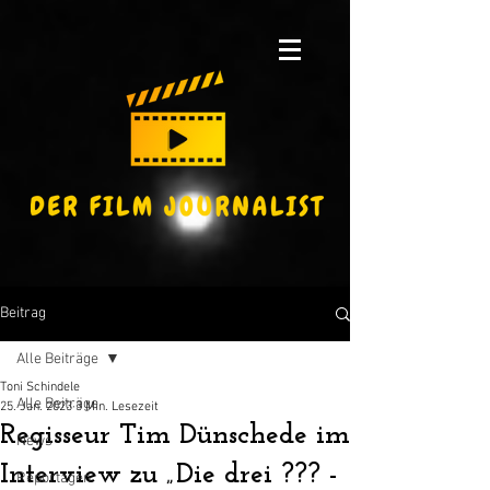
Beitrag
Alle Beiträge
Toni Schindele
Alle Beiträge
25. Jan. 2023
3 Min. Lesezeit
Regisseur Tim Dünschede im
News
Interview zu „Die drei ??? -
Reportagen