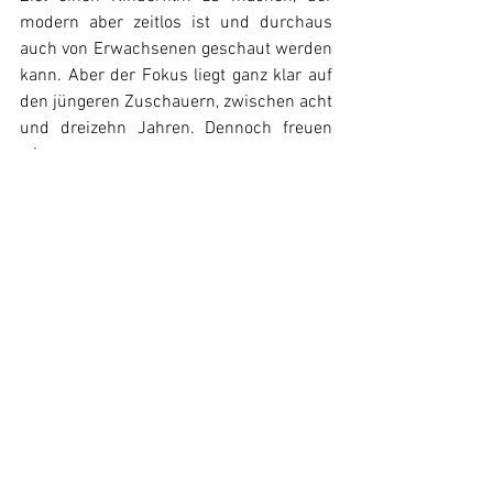
modern aber zeitlos ist und durchaus 
auch von Erwachsenen geschaut werden 
kann. Aber der Fokus liegt ganz klar auf 
den jüngeren Zuschauern, zwischen acht 
und dreizehn Jahren. Dennoch freuen 
wir
uns über jedes Elternteil, jede Tante, 
jeden Onkel, die die Kids bei diesem 
neuen Fall der drei Detektive aus Rocky 
Beach in den Kinosaal begleiten.
Der Film Journalist:
 Warum sollte man 
„Die drei ??? - Erbe des Drachens“ 
ansehen und auf gar keinen Fall 
verpassen?
Tim Dünschede:
 „Die drei ??? - Erbe des 
Drachens“ ist ein komplett neuer Fall, 