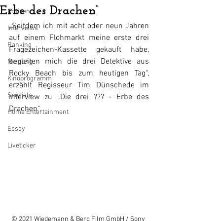
Erbe des Drachen“
Kritiken
„Seitdem ich mit acht oder neun Jahren 
Interviews
auf einem Flohmarkt meine erste drei 
Ranking
Fragezeichen-Kassette gekauft habe, 
begleiten mich die drei Detektive aus 
Meinung
Rocky Beach bis zum heutigen Tag“, 
Kinoprogramm
erzählt Regisseur Tim Dünschede im 
Specials
Interview zu „Die drei ??? - Erbe des 
Drachen“.
Home Entertainment
Essay
Liveticker
© 2021 Wiedemann & Berg Film GmbH / Sony 