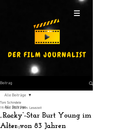
Beitrag
Alle Beiträge
Toni Schindele
Alle Beiträge
19. Okt. 2023
2 Min. Lesezeit
„Rocky“-Star Burt Young im
News
Alter von 83 Jahren
Reportagen