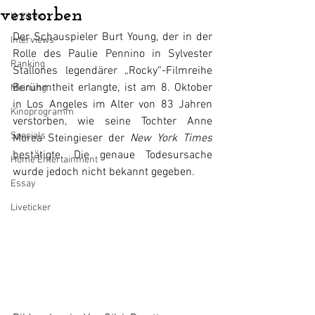
verstorben
Kritiken
Der Schauspieler Burt Young, der in der 
Interviews
Rolle des Paulie Pennino in Sylvester 
Ranking
Stallones legendärer „Rocky“-Filmreihe 
Berühmtheit erlangte, ist am 8. Oktober 
Meinung
in Los Angeles im Alter von 83 Jahren 
Kinoprogramm
verstorben, wie seine Tochter Anne 
Specials
Morea Steingieser der 
New York Times 
bestätigte. Die genaue Todesursache 
Home Entertainment
wurde jedoch nicht bekannt gegeben.
Essay
Liveticker