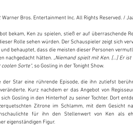
Warner Bros. Entertainment Inc. All Rights Reserved. / Ja
bot bekam, Ken zu spielen, stieß er auf überraschende Rea
dieser Rolle sehen würden. Der Schauspieler zeigt sich ver
und behauptet, dass die meisten dieser Personen vermutli
n nachgedacht hätten. 
„Niemand spielt mit Ken. […] Er ist
r coolen Sorte“
, so Gosling in der Tonight Show.
der Star eine rührende Episode, die ihn zutiefst berühr
 veränderte. Kurz nachdem er das Angebot von Regisseur
 sich Gosling in den Hinterhof zu seiner Tochter. Dort entd
erquetschten Zitrone im Schlamm, mit dem Gesicht nac
nschaulichte für ihn den Stellenwert von Ken als eh
ner eigenständigen Figur.