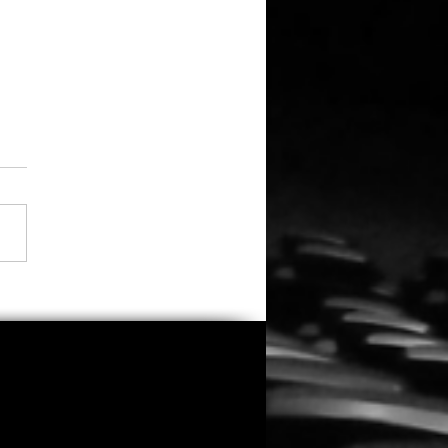
a Thorne übernimmt
trolle, Regie und
buch bei „Spring
ers 2“