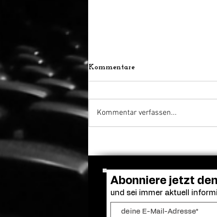
Kommentare
Kommentar verfassen...
A Tribute To ... Award:
Zurich Film Festival zeichnet
Martin McDonagh aus
Abonniere jetzt de
und sei immer aktuell informi