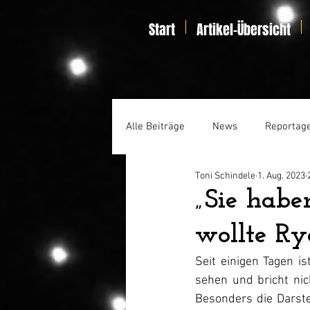
Start
Artikel-Übersicht
Alle Beiträge
News
Reportag
Toni Schindele
1. Aug. 2023
Specials
Home Entertainmen
„Sie habe
wollte Ry
Seit einigen Tagen is
sehen und bricht nic
Besonders die Darste