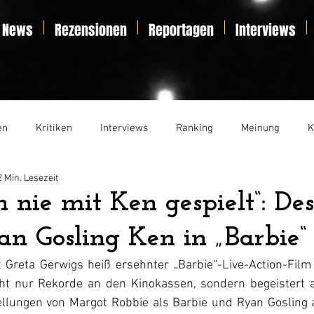
News
Rezensionen
Reportagen
Interviews
en
Kritiken
Interviews
Ranking
Meinung
K
2 Min. Lesezeit
t
Essay
Liveticker
n nie mit Ken gespielt“: De
an Gosling Ken in „Barbie“ 
t Greta Gerwigs heiß ersehnter „Barbie“-Live-Action-Film
ht nur Rekorde an den Kinokassen, sondern begeistert auc
llungen von Margot Robbie als Barbie und Ryan Gosling a