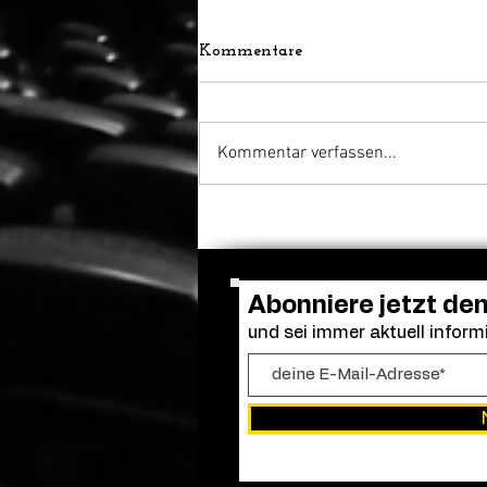
Kommentare
Kommentar verfassen...
Adam Sandler versammelt
die alte Clique: Dreharbeiten
zu „Kindsköpfe 3“ gestartet
Abonniere jetzt de
und sei immer aktuell informi