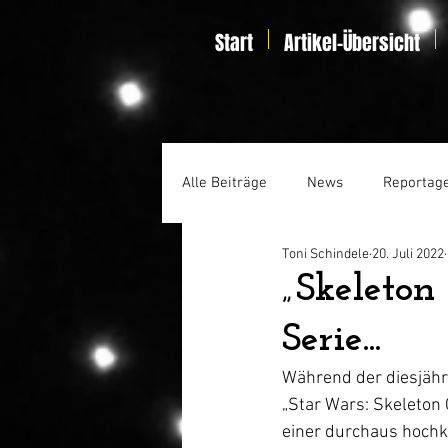
Start
Artikel-Übersicht
Alle Beiträge
News
Reportag
Toni Schindele
20. Juli 2022
Specials
Home Entertainmen
„Skeleton
Serie...
Während der diesjähr
„Star Wars: Skeleton 
einer durchaus hochk