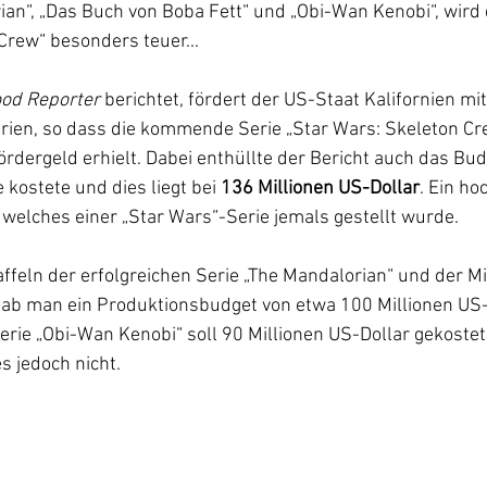
rian“, „Das Buch von Boba Fett“ und „Obi-Wan Kenobi“, wir
Crew“ besonders teuer...
od Reporter 
berichtet, fördert der US-Staat Kalifornien mi
rien, so dass die kommende Serie „Star Wars: Skeleton Cr
ördergeld erhielt. Dabei enthüllte der Bericht auch das Bud
e kostete und dies liegt bei 
136 Millionen US-Dollar
. Ein h
 welches einer „Star Wars“-Serie jemals gestellt wurde.
ffeln der erfolgreichen Serie „The Mandalorian“ und der Mi
gab man ein Produktionsbudget von etwa 100 Millionen US-D
rie „Obi-Wan Kenobi“ soll 90 Millionen US-Dollar gekostet
es jedoch nicht.