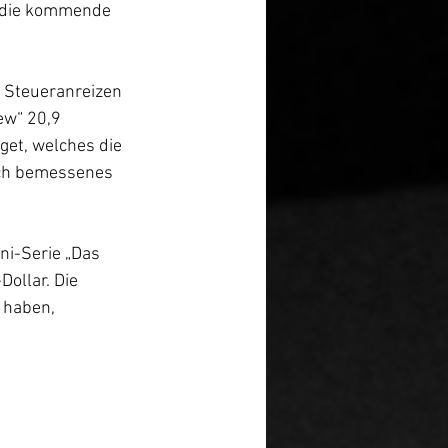
d die kommende 
t Steueranreizen 
ew“ 20,9 
get, welches die 
och bemessenes 
ni-Serie „Das 
ollar. Die 
 haben, 