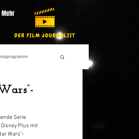
Mehr
inoprogramm
 Wars“-
mende Serie 
 Disney Plus mit 
tar Wars“-