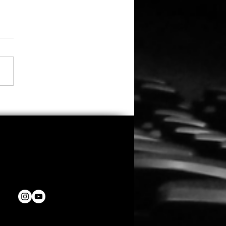
fast 3.000
eichungen: Oscar-
emy kürt diese 12 Filme
den 53. Student Academy
rds