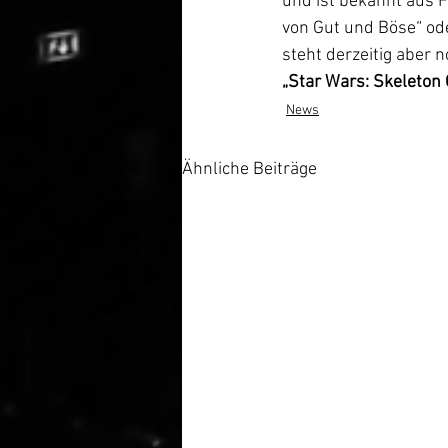
und ist bekannt aus F
von Gut und Böse“ ode
steht derzeitig aber no
„Star Wars: Skeleton
News
Ähnliche Beiträge