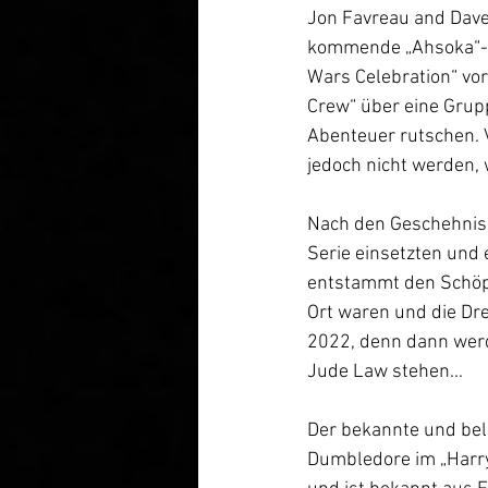
Jon Favreau and Dave 
kommende „Ahsoka“-Se
Wars Celebration“ vor
Crew“ über eine Grupp
Abenteuer rutschen. V
jedoch nicht werden, w
Nach den Geschehnisse
Serie einsetzten und 
entstammt den Schöpf
Ort waren und die Dr
2022, denn dann werd
Jude Law stehen...
Der bekannte und beli
Dumbledore im „Harry