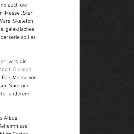
und auch die 
n-Messe „Star 
Wars: Skeleton 
s, galaktisches 
derserie soll es 
r“ wird die 
delt. Die Idee 
r Fan-Messe vor 
iesen Sommer 
nter anderem 
s Albus 
Geheimnisse“ 