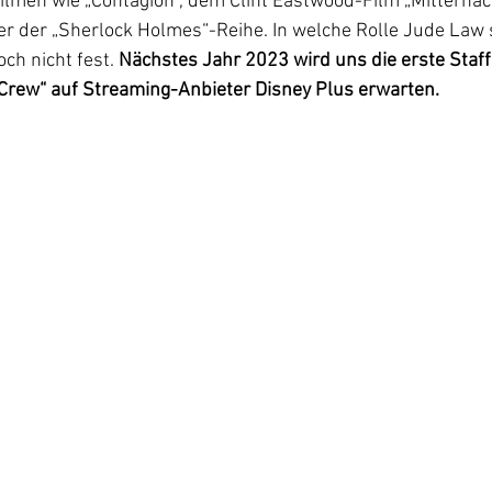
ilmen wie „Contagion“, dem Clint Eastwood-Film „Mitternac
r der „Sherlock Holmes“-Reihe. In welche Rolle Jude Law 
ch nicht fest. 
Nächstes Jahr 2023 wird uns die erste Staffe
 Crew“ auf Streaming-Anbieter Disney Plus erwarten.