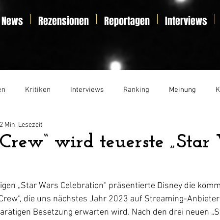
News
Rezensionen
Reportagen
Interviews
en
Kritiken
Interviews
Ranking
Meinung
K
2 Min. Lesezeit
t
Essay
Liveticker
 Crew“ wird teuerste „Star
igen „Star Wars Celebration“ präsentierte Disney die kom
Crew“, die uns nächstes Jahr 2023 auf Streaming-Anbieter
arätigen Besetzung erwarten wird. Nach den drei neuen „S