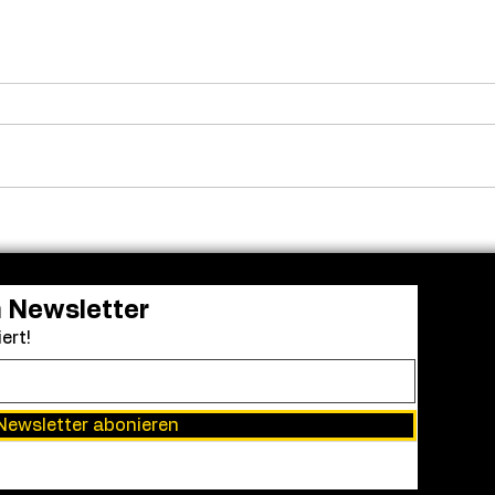
Frendo kehrt zurück: „Clown
Aus 
in a Cornfield 2“ erhält
Einr
grünes Licht
Acad
bei 
Awa
n Newsletter
ert!
Newsletter abonieren