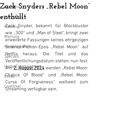
Zack Snyders „Rebel Moon“
Kritiken
enthüllt
Interviews
Zack Snyder, bekannt für Blockbuster 
Ranking
wie „300“ und „Man of Steel“, bringt zwei 
Meinung
erweiterte Fassungen seines ehrgeizigen 
Kinoprogramm
Science-Fiction-Epos „Rebel Moon“ auf 
Netflix heraus. Die Titel und das 
Specials
Veröffentlichungsdatum stehen nun fest: 
Home Entertainment
Am 
2. August 2024
 werden „Rebel Moon: 
Chalice Of Blood“ und „Rebel Moon: 
Essay
Curse Of Forgiveness“ weltweit zum 
Liveticker
Streaming verfügbar sein.