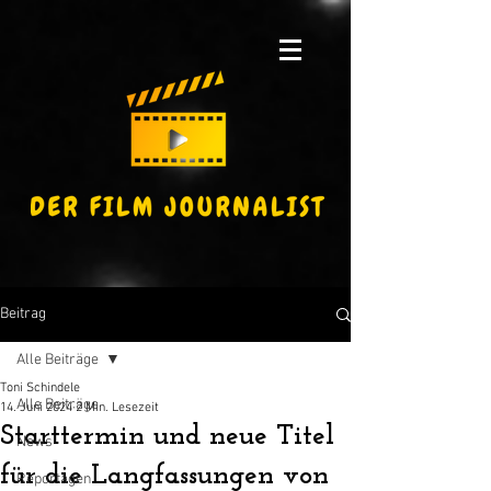
Beitrag
Alle Beiträge
Toni Schindele
Alle Beiträge
14. Juni 2024
2 Min. Lesezeit
Starttermin und neue Titel
News
für die Langfassungen von
Reportagen