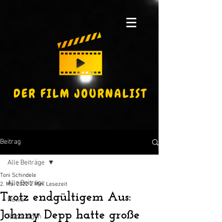
Beitrag
Alle Beiträge
Toni Schindele
Alle Beiträge
2. Mai 2022
2 Min. Lesezeit
Trotz endgültigem Aus:
News
Johnny Depp hatte große
Reportagen