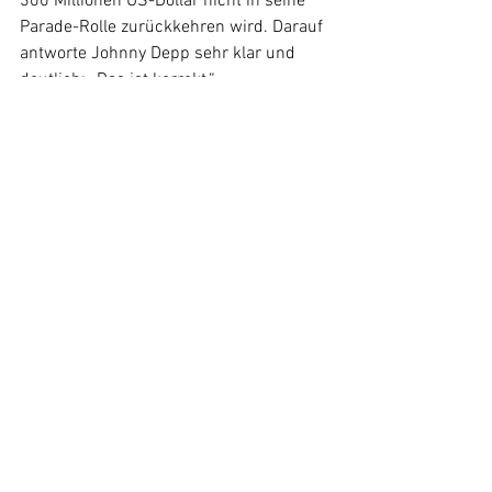
300 Millionen US-Dollar nicht in seine 
Parade-Rolle zurückkehren wird. Darauf 
antworte Johnny Depp sehr klar und 
deutlich: „Das ist korrekt.“ 
Zwar war es zuvor schon kaum denkbar, 
dass Disney nochmals mit Johnny Depp 
einen „Fluch der Karibik“-Film drehen 
wird, jetzt jedoch kann man getrost 
einen Schlussstrich unter die Ära 
ziehen.
News
Alle ansehen
Ähnliche Beiträge