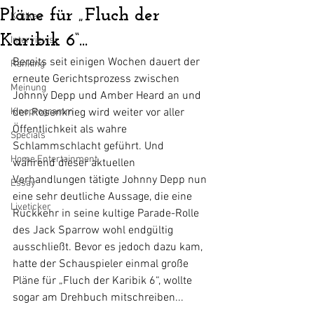
Pläne für „Fluch der
Kritiken
Karibik 6“...
Interviews
Bereits seit einigen Wochen dauert der 
Ranking
erneute Gerichtsprozess zwischen 
Meinung
Johnny Depp und Amber Heard an und 
Kinoprogramm
der Rosenkrieg wird weiter vor aller 
Öffentlichkeit als wahre 
Specials
Schlammschlacht geführt. Und 
Home Entertainment
während dieser aktuellen 
Verhandlungen tätigte Johnny Depp nun 
Essay
eine sehr deutliche Aussage, die eine 
Liveticker
Rückkehr in seine kultige Parade-Rolle 
des Jack Sparrow wohl endgültig 
ausschließt. Bevor es jedoch dazu kam, 
hatte der Schauspieler einmal große 
Pläne für „Fluch der Karibik 6“, wollte 
sogar am Drehbuch mitschreiben...