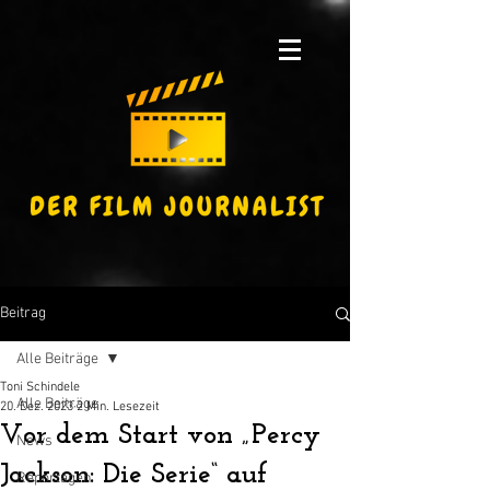
Beitrag
Alle Beiträge
Toni Schindele
Alle Beiträge
20. Dez. 2023
2 Min. Lesezeit
Vor dem Start von „Percy
News
Jackson: Die Serie“ auf
Reportagen