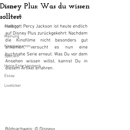
Disney Plus: Was du wissen
Kritiken
solltest
Interviews
Halbgott Percy Jackson ist heute endlich 
Ranking
auf Disney Plus zurückgekehrt: Nachdem 
Meinung
die Kinofilme nicht besonders gut 
Kinoprogramm
ankamen, versucht es nun eine 
buchnahe Serie erneut. Was Du vor dem 
Specials
Ansehen wissen willst, kannst Du in 
Home Entertainment
diesem Artikel erfahren.
Essay
Liveticker
Bildnachweis: © Disney+