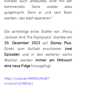
Riordan auch andeutete, wird mit der 
kommenden Serie wieder alles 
gutgemacht. Denn er und sein Team 
werden 
„das bald reparieren“
. 
Die achtteilige erste Staffel von „Percy 
Jackson And The Olympians“ startete am 
20. Dezember 2023 
auf 
Disney Plus
. 
Direkt zum Auftakt erschienen 
zwei 
Episoden
 und in den weiteren sechs 
Wochen werden 
immer am Mittwoch 
eine neue Folge
 hinzugefügt:
https://youtu.be/ANI52GvNvQE?
si=xxLInFyZrNfIoxXJ