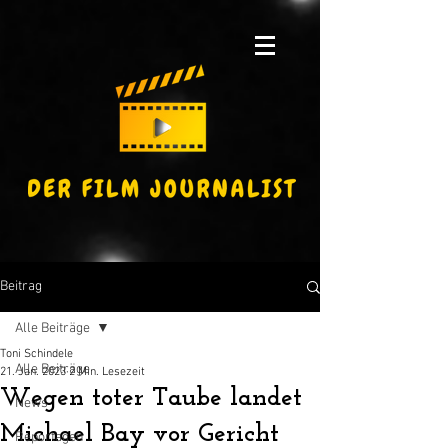
Beitrag
Alle Beiträge
Toni Schindele
Alle Beiträge
21. Jan. 2023
2 Min. Lesezeit
Wegen toter Taube landet
News
Michael Bay vor Gericht
Reportagen