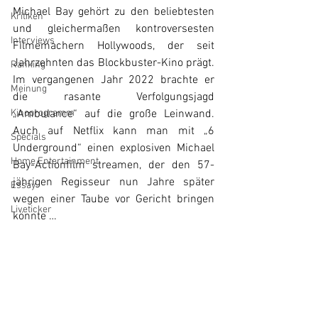
Michael Bay gehört zu den beliebtesten 
Kritiken
und gleichermaßen kontroversesten 
Interviews
Filmemachern Hollywoods, der seit 
Jahrzehnten das Blockbuster-Kino prägt. 
Ranking
Im vergangenen Jahr 2022 brachte er 
Meinung
die rasante Verfolgungsjagd 
Kinoprogramm
„Ambulance“ auf die große Leinwand. 
Auch auf Netflix kann man mit „6 
Specials
Underground“ einen explosiven Michael 
Home Entertainment
Bay-Actionfilm streamen, der den 57-
jährigen Regisseur nun Jahre später 
Essay
wegen einer Taube vor Gericht bringen 
Liveticker
könnte … 