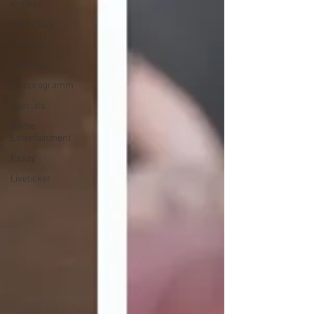
Kritiken
Interviews
Ranking
Meinung
Kinoprogramm
Specials
Home
Entertainment
Essay
Liveticker