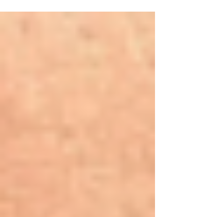
Horrorfilmreihe. Doch ausgerechnet der
bisherige