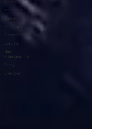
Kritiken
Interviews
Ranking
Meinung
Kinoprogramm
Specials
Home
Entertainment
Essay
Liveticker