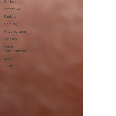
Kritiken
Interviews
Ranking
Meinung
Kinoprogramm
Specials
Home
Entertainment
Essay
Liveticker