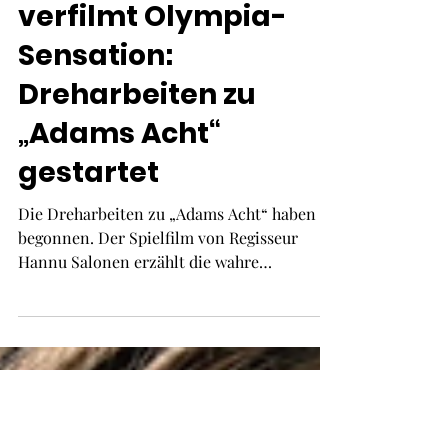
19. Aug. 2025
1 Min. Lesezeit
Hannu Salonen
verfilmt Olympia-
Sensation:
Dreharbeiten zu
„Adams Acht“
gestartet
Die Dreharbeiten zu „Adams Acht“ haben
begonnen. Der Spielfilm von Regisseur
Hannu Salonen erzählt die wahre
Geschichte des legendären Ratzeburger
Ruderachters