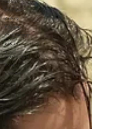
Kritiken
Interviews
Ranking
Meinung
Kinoprogramm
Specials
Home
Entertainment
Essay
Liveticker