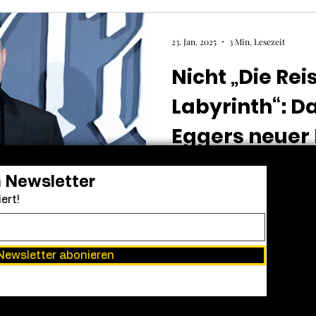
23. Jan. 2025
3 Min. Lesezeit
Nicht „Die Rei
Labyrinth“: D
Eggers neuer 
„Nosferatu – 
Robert Eggers’ „Nosferatu“-
n Newsletter
wenigen Wochen seinen Kino
ert!
zu einem internationalen Er
Newsletter abonieren