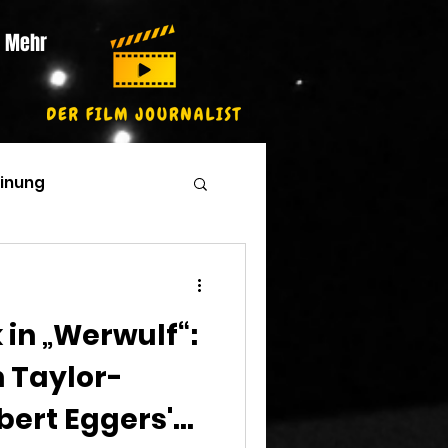
Mehr
inung
k in „Werwulf“:
n Taylor-
bert Eggers'