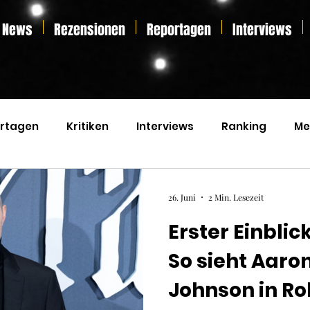
News
Rezensionen
Reportagen
Interviews
rtagen
Kritiken
Interviews
Ranking
Me
s
Home Entertainment
Essay
Liveticker
26. Juni
2 Min. Lesezeit
Erster Einblic
So sieht Aaro
Johnson in Ro