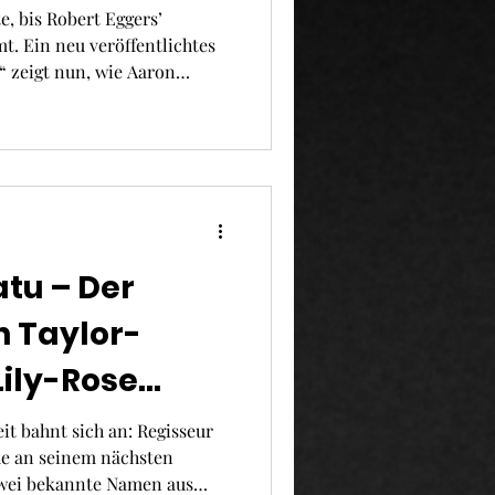
us
e, bis Robert Eggers’
t. Ein neu veröffentlichtes
“ zeigt nun, wie Aaron
tu – Der
n Taylor-
ily-Rose
Robert Eggers
t bahnt sich an: Regisseur
de an seinem nächsten
eder dabei?
zwei bekannte Namen aus