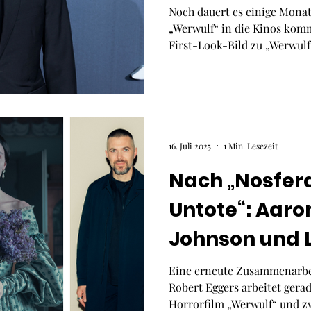
neuem Film a
Noch dauert es einige Monat
„Werwulf“ in die Kinos komm
First-Look-Bild zu „Werwulf
Taylor
16. Juli 2025
1 Min. Lesezeit
Nach „Nosfera
Untote“: Aaro
Johnson und L
Depp sind in 
Eine erneute Zusammenarbei
Robert Eggers arbeitet gera
„Werwulf“ wi
Horrorfilm „Werwulf“ und 