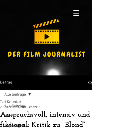
Beitrag
Alle Beiträge
Toni Schindele
Alle Beiträge
2. Okt. 2022
4 Min. Lesezeit
Anspruchsvoll, intensiv und
News
fiktional: Kritik zu „Blond“
Reportagen