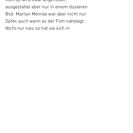
Monroe wird zwar angerissen, 
ausgestaltet aber nur in einem düsteren 
Bild. Marilyn Monroe war aber nicht nur 
Opfer, auch wenn es der Film nahelegt. 
Nicht nur naiv, so hat sie sich in 
Hollywood auch hochgearbeitet und 
wurde Filmproduzentin. Doch sie hatte 
hinter ihrer Fassade viele Tiefpunkte 
und Düsternis und verstarb bereits nach 
36 Jahren. Ein differenzierterer Blick auf 
Monroe wäre ihr gerechter geworden.
Bildnachweis: 2022 © Netflix