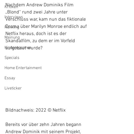
Nachdem Andrew Dominiks Film 
Kritiken
„Blond“ rund zwei Jahre unter 
Interviews
Verschluss war, kam nun das fiktionale 
Drama über Marilyn Monroe endlich auf 
Ranking
Netflix heraus, doch ist es der 
Meinung
Skandalfilm, zu dem er im Vorfeld 
Kinoprogramm
aufgebaut wurde?
Specials
Home Entertainment
Essay
Liveticker
Bildnachweis: 2022 © Netflix
Bereits vor über zehn Jahren begann 
Andrew Dominik mit seinem Projekt, 