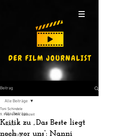
Beitrag
Alle Beiträge
Toni Schindele
Alle Beiträge
9. Feb.
4 Min. Lesezeit
Kritik zu „Das Beste liegt
News
noch vor uns“: Nanni
Reportagen