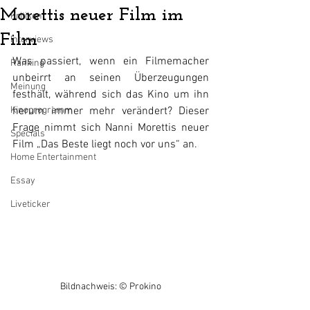
Morettis neuer Film im
Kritiken
Film
Interviews
Was passiert, wenn ein Filmemacher 
Ranking
unbeirrt an seinen Überzeugungen 
Meinung
festhält, während sich das Kino um ihn 
Kinoprogramm
herum immer mehr verändert? Dieser 
Frage nimmt sich Nanni Morettis neuer 
Specials
Film „Das Beste liegt noch vor uns“ an.
Home Entertainment
Essay
Liveticker
Bildnachweis: © Prokino