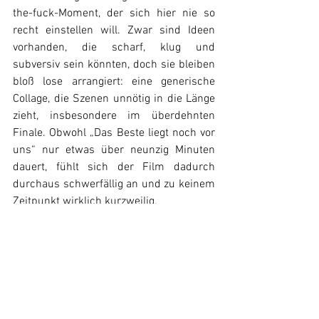
the-fuck-Moment, der sich hier nie so 
recht einstellen will. Zwar sind Ideen 
vorhanden, die scharf, klug und 
subversiv sein könnten, doch sie bleiben 
bloß lose arrangiert: eine generische 
Collage, die Szenen unnötig in die Länge 
zieht, insbesondere im überdehnten 
Finale. Obwohl „Das Beste liegt noch vor 
uns“ nur etwas über neunzig Minuten 
dauert, fühlt sich der Film dadurch 
durchaus schwerfällig an und zu keinem 
Zeitpunkt wirklich kurzweilig.
Fazit:
„Das Beste liegt noch vor uns“ ist eine 
selbstreflexive Moretti-Variation, die ihre 
stärksten Momente im pointierten 