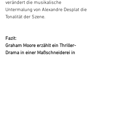
verändert die musikalische 
Untermalung von Alexandre Desplat die 
Tonalität der Szene.
Fazit:
Graham Moore erzählt ein Thriller-
Drama in einer Maßschneiderei in 
Chicago mit brillierender Besetzung, aus 
welcher Hauptdarsteller Mark Rylance 
heraussticht. Ein Kammerspiel, welches 
im Finale durch den unoriginellen Twist 
einiges verliert...
6 von 10 punkten 