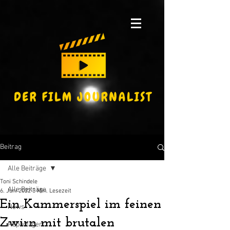
Beitrag
Alle Beiträge
Toni Schindele
Alle Beiträge
6. Juni 2022
3 Min. Lesezeit
Ein Kammerspiel im feinen
News
Zwirn mit brutalen
Reportagen