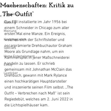
Machenschaften: Kritik zu
Kritiken
„The Outfit“
Interviews
Das FBI installierte im Jahr 1956 bei 
Ranking
einem Schneider in Chicago zum aller 
Meinung
ersten Mal eine Wanze. Ein Ereignis, 
Kinoprogramm
welches sich der Schriftsteller und 
oscarprämierte Drehbuchautor Graham 
Specials
Moore als Grundlage nahm, um ein 
Home Entertainment
Kammerspiel in jener Maßschneiderei 
handeln zu lassen. Er schrieb 
Essay
gemeinsam mit Johnathan McClain das 
Liveticker
Drehbuch, gewann mit Mark Rylance 
einen hochkarätigen Hauptdarsteller 
und inszenierte seinen Film selbst. „The 
Outfit – Verbrechen nach Maß“ ist sein 
Regiedebüt, welches am 2. Juni 2022 in 
die Lichtspielhäuser kam.