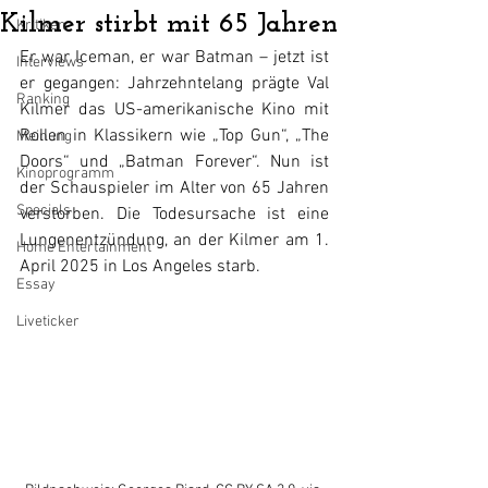
Kilmer stirbt mit 65 Jahren
Kritiken
Er war Iceman, er war Batman – jetzt ist 
Interviews
er gegangen: Jahrzehntelang prägte Val 
Ranking
Kilmer das US-amerikanische Kino mit 
Rollen in Klassikern wie „Top Gun“, „The 
Meinung
Doors“ und „Batman Forever“. Nun ist 
Kinoprogramm
der Schauspieler im Alter von 65 Jahren 
Specials
verstorben. Die Todesursache ist eine 
Lungenentzündung, an der Kilmer am 1. 
Home Entertainment
April 2025 in Los Angeles starb.
Essay
Liveticker