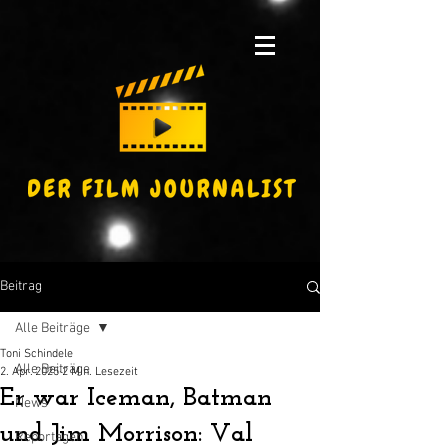
Beitrag
Alle Beiträge
Toni Schindele
Alle Beiträge
2. Apr. 2025
2 Min. Lesezeit
Er war Iceman, Batman
News
und Jim Morrison: Val
Reportagen