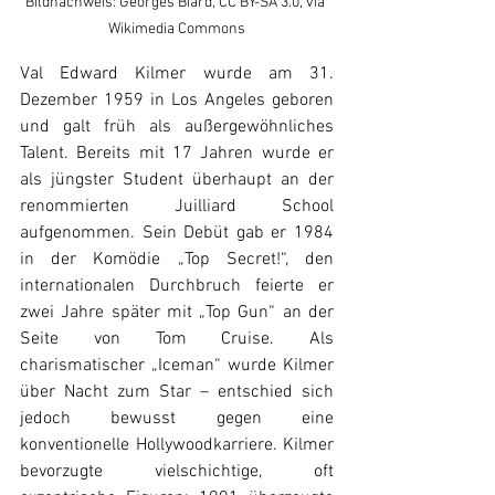
Bildnachweis: Georges Biard, CC BY-SA 3.0, via 
Wikimedia Commons
Val Edward Kilmer wurde am 31. 
Dezember 1959 in Los Angeles geboren 
und galt früh als außergewöhnliches 
Talent. Bereits mit 17 Jahren wurde er 
als jüngster Student überhaupt an der 
renommierten Juilliard School 
aufgenommen. Sein Debüt gab er 1984 
in der Komödie „Top Secret!“, den 
internationalen Durchbruch feierte er 
zwei Jahre später mit „Top Gun“ an der 
Seite von Tom Cruise. Als 
charismatischer „Iceman“ wurde Kilmer 
über Nacht zum Star – entschied sich 
jedoch bewusst gegen eine 
konventionelle Hollywoodkarriere. Kilmer 
bevorzugte vielschichtige, oft 