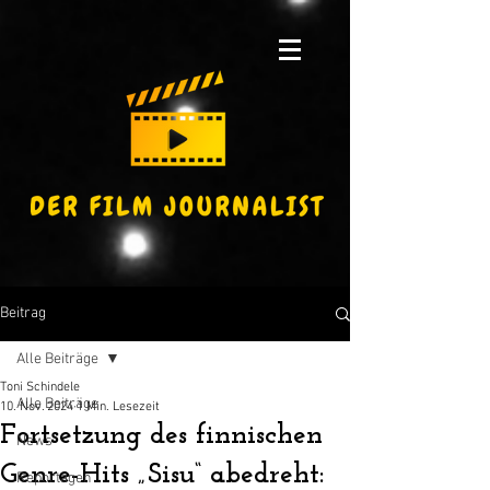
Beitrag
Alle Beiträge
Toni Schindele
Alle Beiträge
10. Nov. 2024
1 Min. Lesezeit
Fortsetzung des finnischen
News
Genre-Hits „Sisu“ abedreht:
Reportagen