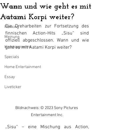
Wann und wie geht es mit
Kritiken
Aatami Korpi weiter?
Interviews
Die Dreharbeiten zur Fortsetzung des 
Ranking
finnischen Action-Hits „Sisu“ sind 
Meinung
offiziell abgeschlossen. Wann und wie 
Kinoprogramm
geht es mit Aatami Korpi weiter?
Specials
Home Entertainment
Essay
Liveticker
Bildnachweis: © 2023 Sony Pictures 
Entertainment Inc.
„Sisu“ – eine Mischung aus Action, 