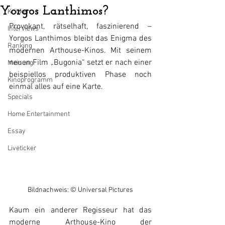
Yorgos Lanthimos?
Kritiken
Provokant, rätselhaft, faszinierend – 
Interviews
Yorgos Lanthimos bleibt das Enigma des 
Ranking
modernen Arthouse-Kinos. Mit seinem 
neuen Film „Bugonia“ setzt er nach einer 
Meinung
beispiellos produktiven Phase noch 
Kinoprogramm
einmal alles auf eine Karte.
Specials
Home Entertainment
Essay
Liveticker
Bildnachweis: © Universal Pictures
Kaum ein anderer Regisseur hat das 
moderne Arthouse-Kino der 