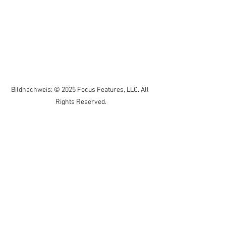
Bildnachweis: © 2025 Focus Features, LLC. All 
Rights Reserved.
Lanthimos setzt auf ein fein austariertes 
Spannungsverhältnis zwischen Nähe 
und Abscheu, zwischen Kontrolle und 
Kontrollverlust, das in der Beziehung 
zwischen dem obsessiven Einzeltäter 
Teddy und der rational-kalkulierenden 
Pharma-Managerin Michelle kulminiert. 
Lanthimos nutzt diese 
Gegenüberstellung nicht, um einfache 