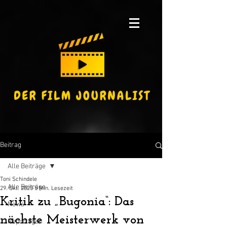
Beitrag
Alle Beiträge
Toni Schindele
Alle Beiträge
29. Okt. 2025
5 Min. Lesezeit
Kritik zu „Bugonia“: Das
News
nächste Meisterwerk von
Reportagen